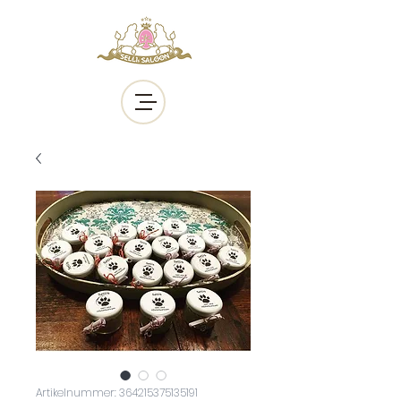
Artikelnummer: 364215375135191