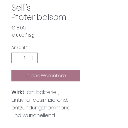
Selli's
Pfotenbalsam
Preis
€ 8,00
€ 8,00
/
12g
€ 8,00
pro
Anzahl
*
12
Gramm
In den Warenkorb
Wirkt:
 antibakteriell, 
antiviral, desinfizierend, 
entzündungshemmend 
und wundheilend