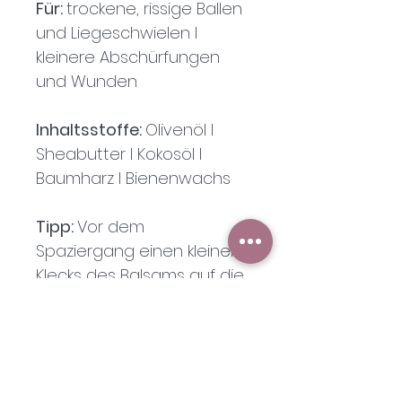
Für: 
trockene, rissige Ballen 
und Liegeschwielen I 
kleinere Abschürfungen 
und Wunden
Inhaltsstoffe: 
Olivenöl I 
Sheabutter I Kokosöl I 
Baumharz I Bienenwachs
Tipp: 
Vor dem 
Spaziergang einen kleinen 
Klecks des Balsams auf die 
Ballen geben und gut 
einreiben.
PRODUKTINFO